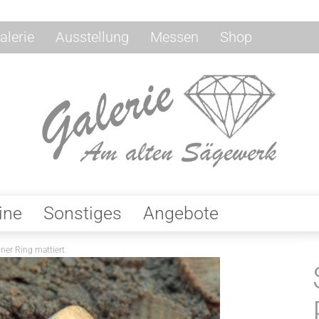
alerie
Ausstellung
Messen
Shop
ine
Sonstiges
Angebote
gner Ring mattiert