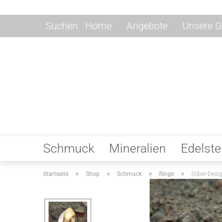
Suchen
Home
Angebote
Unsere G
Schmuck
Mineralien
Edelste
»
»
»
»
Startseite
Shop
Schmuck
Ringe
Silber-Desi