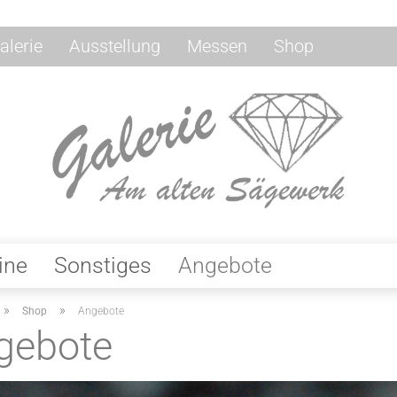
alerie
Ausstellung
Messen
Shop
ine
Sonstiges
Angebote
»
»
Shop
Angebote
gebote