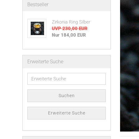
Bestseller
Zirkonia Ring Silber
UVP 230,00 EUR
Nur 184,00 EUR
Erweiterte Suche
Erweiterte
Suche
Suchen
Erweiterte Suche