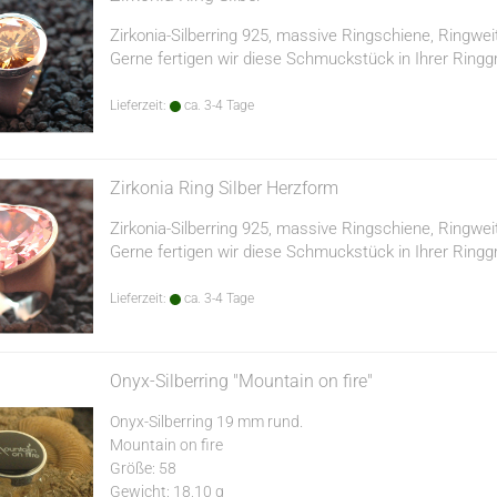
Zirkonia-Silberring 925, massive Ringschiene, Ringwei
Gerne fertigen wir diese Schmuckstück in Ihrer Ringg
Lieferzeit:
ca. 3-4 Tage
Zirkonia Ring Silber Herzform
Zirkonia-Silberring 925, massive Ringschiene, Ringwei
Gerne fertigen wir diese Schmuckstück in Ihrer Ringg
Lieferzeit:
ca. 3-4 Tage
Onyx-Silberring "Mountain on fire"
Onyx-Silberring 19 mm rund.
Mountain on fire
Größe: 58
Gewicht: 18,10 g