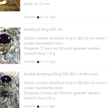
Breite: ca. 22 mm
Lieferzeit:
ca. 3-4 Tage
Amethyst Ring 585 GG
Zeitlos schöner Amethyst Ring in 585 GG mit einem
runden facettierten Stein.
Ringweite 57 kann auf Wunsch geändert werden.
Gewicht Ring 7,10 g
Lieferzeit:
ca. 3-4 Tage
Antiker Amethyst Ring 585 WG 14 mm rund
Zeitlos schöner Amethyst Ring in 585 WG mit einem
runden facettierten Stein.
Ringweite 54 kann auf Wunsch geändert werden.
Gewicht Ring 5,60 g
Lieferzeit:
ca. 3-4 Tage