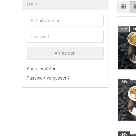
Login
E-
Mail-
TOP
-2
Adresse
Passwort
Anmelden
Konto erstellen
Passwort vergessen?
-20%
-20%