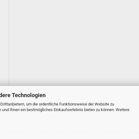
dere Technologien
rittanbietern, um die ordentliche Funktionsweise der Website zu
n und Ihnen ein bestmögliches Einkaufserlebnis bieten zu können. Weitere
 2018 Galerie am alten Sägewerk · Gestaltung und Umsetzung:
kreati