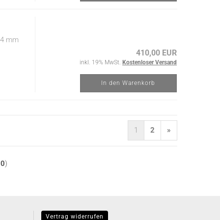
 14 mm
410,00 EUR
inkl. 19% MwSt.
Kostenloser Versand
In den Warenkorb
1
2
»
10
)
Vertrag widerrufen