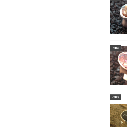
-20%
-30%