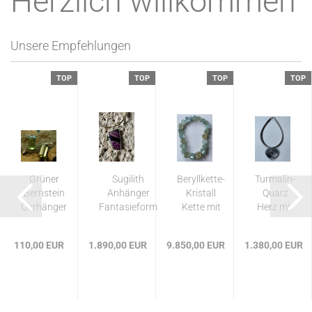
Herzlich willkommen
Unsere Empfehlungen
TOP
TOP
TOP
TOP
Grüner
Sugilith
Beryllkette-
Turmalin-
Bernstein
Anhänger
Kristall
Quarz
Ohrhänger
Fantasieform
Kette mit
Herz mit
925 Silber...
585 GG
750 WG
und...
Schlaufe
110,00 EUR
1.890,00 EUR
9.850,00 EUR
1.380,00 EUR