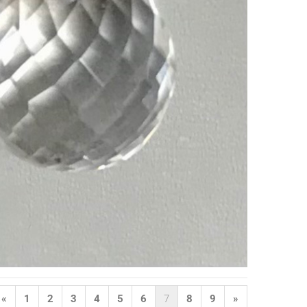
«
1
2
3
4
5
6
7
8
9
»