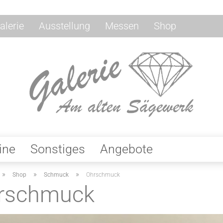
alerie
Ausstellung
Messen
Shop
ine
Sonstiges
Angebote
»
»
»
Shop
Schmuck
Ohrschmuck
rschmuck