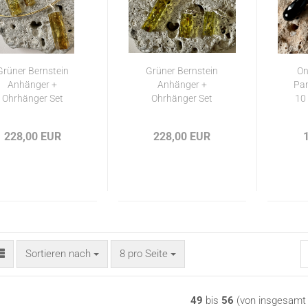
Grüner Bernstein
Grüner Bernstein
On
Anhänger +
Anhänger +
Pam
Ohrhänger Set
Ohrhänger Set
10
228,00 EUR
228,00 EUR
Sortieren nach
pro Seite
Sortieren nach
8 pro Seite
49
bis
56
(von insgesam