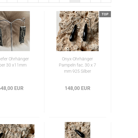
TOP
iefer Ohrhänger
Onyx-Ohrhänger
lber 30 x11mm
Pampeln fac. 30 x 7
mm 925 Silber
648,00 EUR
148,00 EUR