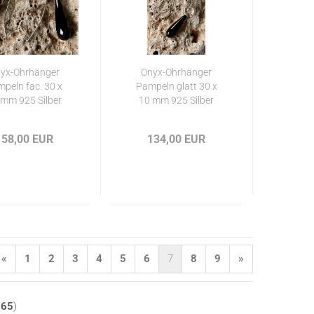
yx-Ohrhänger
Onyx-Ohrhänger
peln fac. 30 x
Pampeln glatt 30 x
 mm 925 Silber
10 mm 925 Silber
158,00 EUR
134,00 EUR
«
1
2
3
4
5
6
7
8
9
»
t
65
)