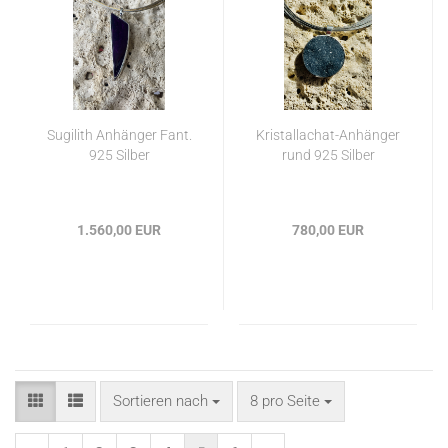
Sugilith Anhänger Fant.
Kristallachat-Anhänger
925 Silber
rund 925 Silber
1.560,00 EUR
780,00 EUR
Sortieren nach
pro Seite
Sortieren nach
8 pro Seite