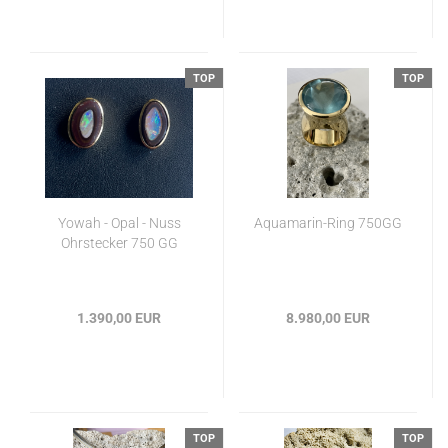
TOP
TOP
Yowah - Opal - Nuss
Aquamarin-Ring 750GG
Ohrstecker 750 GG
1.390,00 EUR
8.980,00 EUR
TOP
TOP