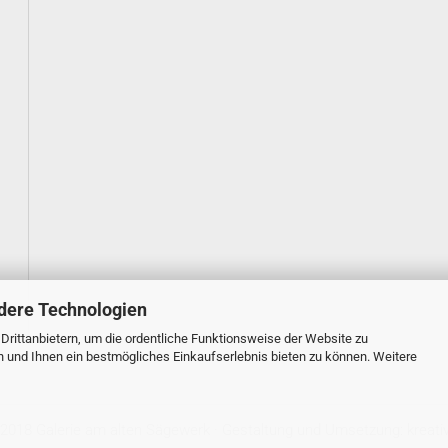
dere Technologien
rittanbietern, um die ordentliche Funktionsweise der Website zu
n und Ihnen ein bestmögliches Einkaufserlebnis bieten zu können. Weitere
 2018 Galerie am alten Sägewerk · Gestaltung und Umsetzung:
kreati