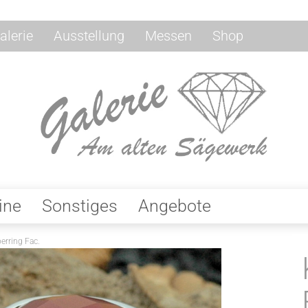
alerie
Ausstellung
Messen
Shop
ine
Sonstiges
Angebote
berring Fac.