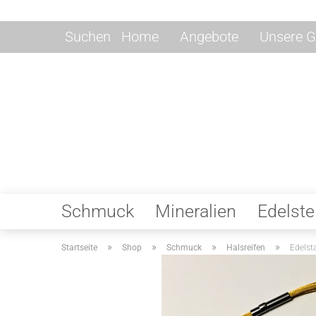
Suchen
Home
Angebote
Unsere G
Schmuck
Mineralien
Edelste
»
»
»
»
Startseite
Shop
Schmuck
Halsreifen
Edelst