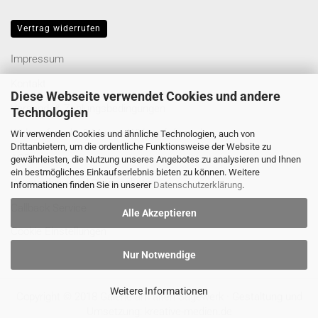
Vertrag widerrufen
Impressum
Kontakt
Diese Webseite verwendet Cookies und andere
Versand- & Zahlungsbedingungen
Technologien
Widerrufsrecht & Muster-Widerrufsformular
Wir verwenden Cookies und ähnliche Technologien, auch von
Drittanbietern, um die ordentliche Funktionsweise der Website zu
AGB
gewährleisten, die Nutzung unseres Angebotes zu analysieren und Ihnen
ein bestmögliches Einkaufserlebnis bieten zu können. Weitere
Privatsphäre und Datenschutz
Informationen finden Sie in unserer
Datenschutzerklärung
.
Callback Service
Alle Akzeptieren
Cookie Einstellungen
Nur Notwendige
Weitere Informationen
Copyright © 2018 Galerie am alten Sägewerk · Gestaltung und
Umsetzung:
kreative-medien.de